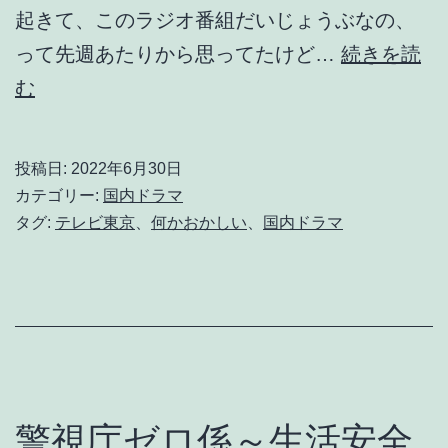
起きて、このラジオ番組だいじょうぶなの、
って先週あたりから思ってたけど…
続きを読
何
む
か
お
投稿日:
2022年6月30日
か
カテゴリー:
国内ドラマ
し
タグ:
テレビ東京
、
何かおかしい
、
国内ドラマ
い
警視庁ゼロ係～生活安全