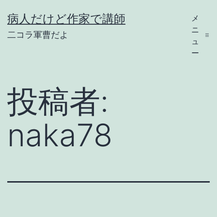
コ
病人だけど作家で講師
メ
ン
ニ
二コラ軍曹だよ
テ
ュ
ー
ン
ツ
投稿者:
へ
ス
naka78
キ
ッ
プ