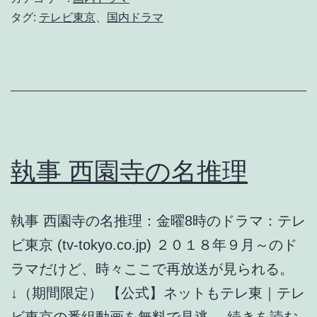
ハ
タグ:
テレビ東京
、
国内ドラマ
ロ
ー！
執事 西園寺の名推理
執事 西園寺の名推理：金曜8時のドラマ：テレ
ビ東京 (tv-tokyo.co.jp) ２０１８年９月～のド
ラマだけど、時々ここで再放送が見られる。
↓（期間限定） 【公式】ネットもテレ東｜テレ
執
ビ東京の番組動画を無料で見逃…
続きを読む