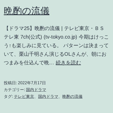
晩酌の流儀
【ドラマ25】晩酌の流儀 | テレビ東京・ＢＳ
テレ東 7ch(公式) (tv-tokyo.co.jp) 今期はけっこ
う↑も楽しみに見ている。 パターンは決まって
いて、栗山千明さん演じるOLさんが、朝にお
晩
つまみを仕込んで晩…
続きを読む
酌
の
投稿日:
2022年7月17日
流
カテゴリー:
国内ドラマ
儀
タグ:
テレビ東京
、
国内ドラマ
、
晩酌の流儀