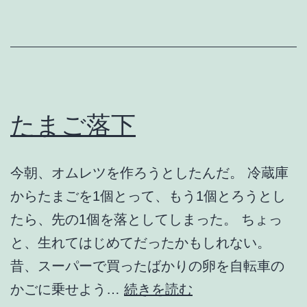
～
生
活
安
全
たまご落下
課
な
今朝、オムレツを作ろうとしたんだ。 冷蔵庫
ん
からたまごを1個とって、もう1個とろうとし
で
たら、先の1個を落としてしまった。 ちょっ
も
と、生れてはじめてだったかもしれない。
相
昔、スーパーで買ったばかりの卵を自転車の
談
た
かごに乗せよう…
続きを読む
室