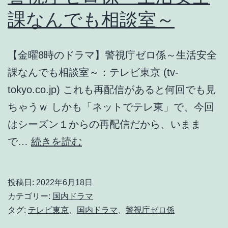
課なんでも相談室～
【金曜8時のドラマ】警視庁ゼロ係～生活安全
課なんでも相談室～：テレビ東京 (tv-
tokyo.co.jp) これも再配信があると何回でも見
ちゃうｗ しかも「ネットでテレ東」で、今回
はシーズン１からの再配信だから、いまま
警
で…
続きを読む
視
庁
投稿日:
2022年6月18日
ゼ
カテゴリー:
国内ドラマ
ロ
タグ:
テレビ東京
、
国内ドラマ
、
警視庁ゼロ係
係