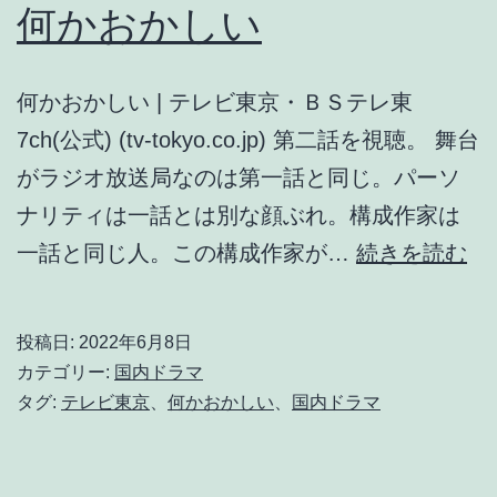
何かおかしい
何かおかしい | テレビ東京・ＢＳテレ東
7ch(公式) (tv-tokyo.co.jp) 第二話を視聴。 舞台
がラジオ放送局なのは第一話と同じ。パーソ
ナリティは一話とは別な顔ぶれ。構成作家は
何
一話と同じ人。この構成作家が…
続きを読む
か
お
投稿日:
2022年6月8日
か
カテゴリー:
国内ドラマ
し
タグ:
テレビ東京
、
何かおかしい
、
国内ドラマ
い