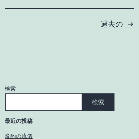
投
過去の
稿
の
ペ
ー
検索
ジ
検索
送
最近の投稿
り
晩酌の流儀