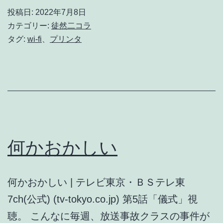
を
投稿日:
2022年7月8日
新
カテゴリー:
徒然二コラ
し
タグ:
wi-fi
、
プリンタ
く
し
た
ら
何かおかしい
何かおかしい | テレビ東京・ＢＳテレ東
7ch(公式) (tv-tokyo.co.jp) 第5話「儀式」視
聴。 こんなに毎週、放送事故クラスの事件が