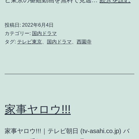
事
西
投稿日:
2022年6月4日
園
カテゴリー:
国内ドラマ
寺
タグ:
テレビ東京
、
国内ドラマ
、
西園寺
の
名
推
理
家事ヤロウ!!!
家事ヤロウ!!!｜テレビ朝日 (tv-asahi.co.jp) バ